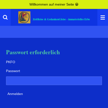
Willkommen auf meiner Seite 😁
Zum
Hauptinhalt
springen
ZeitReise & GedankenGleise - immaterielles Erbe
Passwort erforderlich
PKFO
Passwort
Anmelden