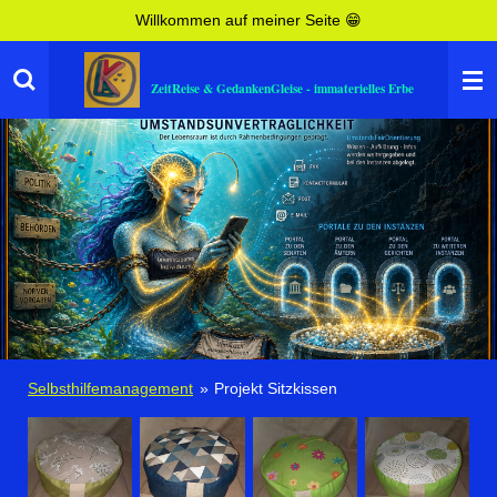
Willkommen auf meiner Seite 😁
Zum
Hauptinhalt
springen
ZeitReise & GedankenGleise - immaterielles Erbe
Selbsthilfemanagement
»
Projekt Sitzkissen