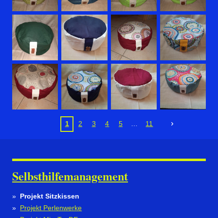
1
2
3
4
5
11
Selbsthilfemanagement
Projekt Sitzkissen
Projekt Perlenwerke