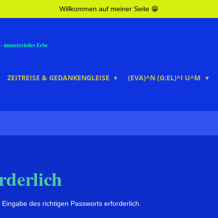
Willkommen auf meiner Seite 😁
- immaterielles Erbe
ZEITREISE & GEDANKENGLEISE
(EVA)^N (G:EL)^I U^M
rderlich
 Eingabe des richtigen Passworts erforderlich.