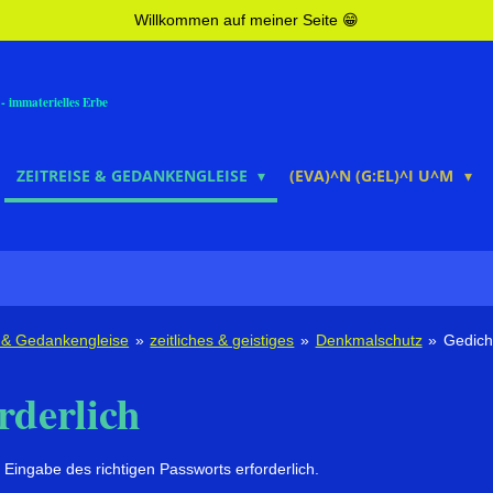
Willkommen auf meiner Seite 😁
- immaterielles Erbe
ZEITREISE & GEDANKENGLEISE
(EVA)^N (G:EL)^I U^M
e & Gedankengleise
»
zeitliches & geistiges
»
Denkmalschutz
»
Gedich
rderlich
 Eingabe des richtigen Passworts erforderlich.