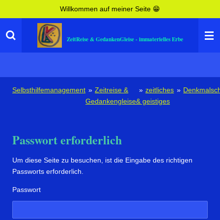
Willkommen auf meiner Seite 😁
Zum
Hauptinhalt
springen
ZeitReise & GedankenGleise - immaterielles Erbe
Selbsthilfemanagement
»
Zeitreise &
»
zeitliches
»
Denkmalsch
Gedankengleise
& geistiges
Passwort erforderlich
Um diese Seite zu besuchen, ist die Eingabe des richtigen
Passworts erforderlich.
Passwort