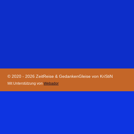
© 2020 - 2026 ZeitReise & GedankenGleise von KriStiN
Mit Unterstützung von
Webador