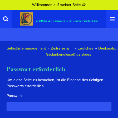
Willkommen auf meiner Seite 😁
Zum
Hauptinhalt
springen
ZeitReise & GedankenGleise - immaterielles Erbe
Selbsthilfemanagement
»
Zeitreise &
»
zeitliches
»
Denkmalsch
Gedankengleise
& geistiges
Passwort erforderlich
Um diese Seite zu besuchen, ist die Eingabe des richtigen
Passworts erforderlich.
Passwort