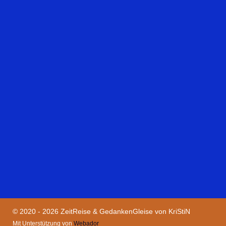
© 2020 - 2026 ZeitReise & GedankenGleise von KriStiN
Mit Unterstützung von
Webador