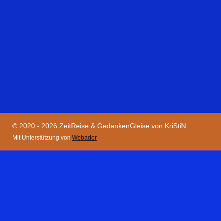
© 2020 - 2026 ZeitReise & GedankenGleise von KriStiN
Mit Unterstützung von
Webador