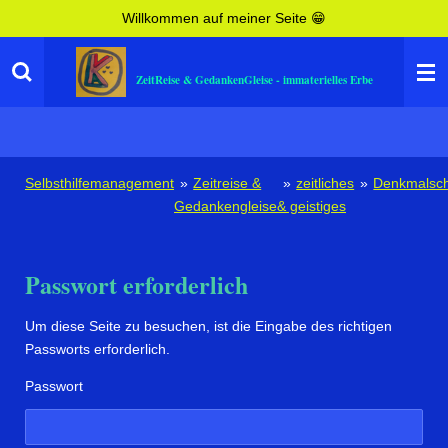
Willkommen auf meiner Seite 😁
Zum
Hauptinhalt
springen
ZeitReise & GedankenGleise - immaterielles Erbe
Selbsthilfemanagement
»
Zeitreise &
»
zeitliches
»
Denkmalsch
Gedankengleise
& geistiges
Passwort erforderlich
Um diese Seite zu besuchen, ist die Eingabe des richtigen
Passworts erforderlich.
Passwort