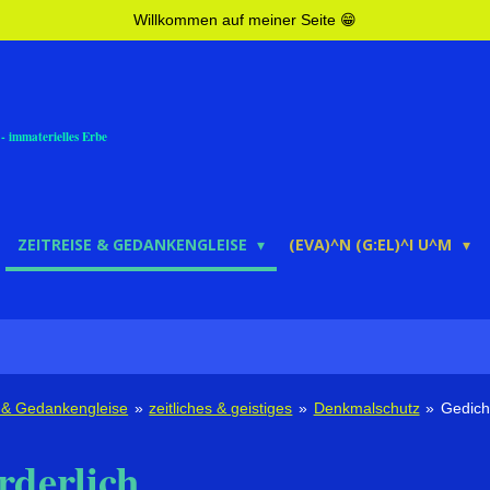
Willkommen auf meiner Seite 😁
- immaterielles Erbe
ZEITREISE & GEDANKENGLEISE
(EVA)^N (G:EL)^I U^M
e & Gedankengleise
»
zeitliches & geistiges
»
Denkmalschutz
»
Gedich
rderlich