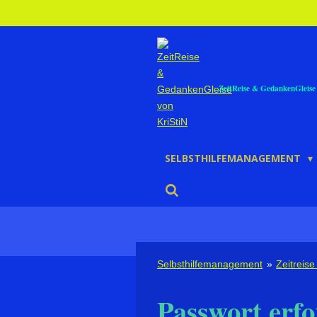
Zum
Hauptinhalt
springen
ZeitReise & GedankenGleise 
SELBSTHILFEMANAGEMENT
Selbsthilfemanagement
»
Zeitreis
Passwort erfo